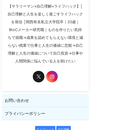
【サラリーマン×自己理解×ライフハック】│
自己理解と人生を楽しく過ごすライフハック
を発信 │関西有名私立大学院卒｜33歳｜
BtoCメーカー研究職｜ものを作りたい気持
ちで就職→成果を認めてもらえない環境と減
らない残業で仕事と人生の価値に悲観→自己
理解と人生の価値について自己投資→仕事や
人間関係に悩んでいる人を助けたい
お問い合わせ
プライバシーポリシー
ライフハック
自己理解